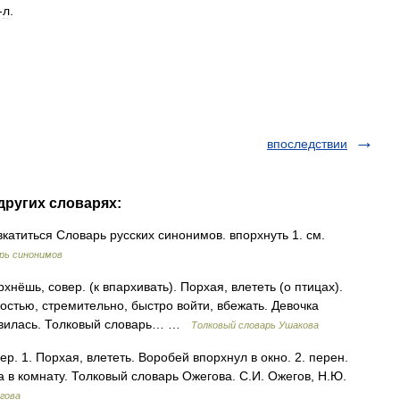
-
л
.
впоследствии
других словарях:
вкатиться Словарь русских синонимов. впорхнуть 1. см.
рь синонимов
ёшь, совер. (к впархивать). Порхая, влететь (о птицах).
гкостью, стремительно, быстро войти, вбежать. Девочка
новилась. Толковый словарь… …
Толковый словарь Ушакова
. 1. Порхая, влететь. Воробей впорхнул в окно. 2. перен.
а в комнату. Толковый словарь Ожегова. С.И. Ожегов, Н.Ю.
гова