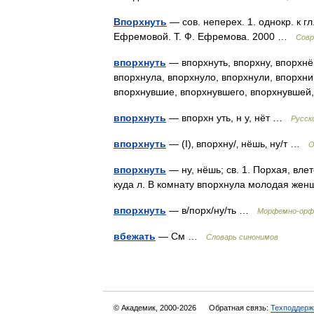
Впорхнуть
— сов. неперех. 1. однокр. к г
Ефремовой. Т. Ф. Ефремова. 2000 …
Совр
впорхнуть
— впорхнуть, впорхну, впорхнём
впорхнула, впорхнуло, впорхнули, впорхни
впорхнувшие, впорхнувшего, впорхнувше
впорхнуть
— впорхн уть, н у, нёт …
Русск
впорхнуть
— (I)‚ впорхну/‚ нёшь‚ ну/т …
О
впорхнуть
— ну, нёшь; св. 1. Порхая, влет
куда л. В комнату впорхнула молодая же
впорхнуть
— в/порх/ну/ть …
Морфемно-орфо
вбежать
— См …
Словарь синонимов
© Академик, 2000-2026
Обратная связь:
Техподдерж