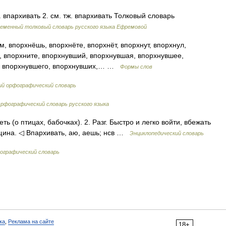
л. впархивать 2. см. тж. впархивать Толковый словарь
еменный толковый словарь русского языка Ефремовой
, впорхнёшь, впорхнёте, впорхнёт, впорхнут, впорхнул,
, впорхните, впорхнувший, впорхнувшая, впорхнувшее,
й, впорхнувшего, впорхнувших,… …
Формы слов
ий орфографический словарь
рфографический словарь русского языка
еть (о птицах, бабочках). 2. Разг. Быстро и легко войти, вбежать
нщина. ◁ Впархивать, аю, аешь; нсв …
Энциклопедический словарь
графический словарь
ка
,
Реклама на сайте
18+