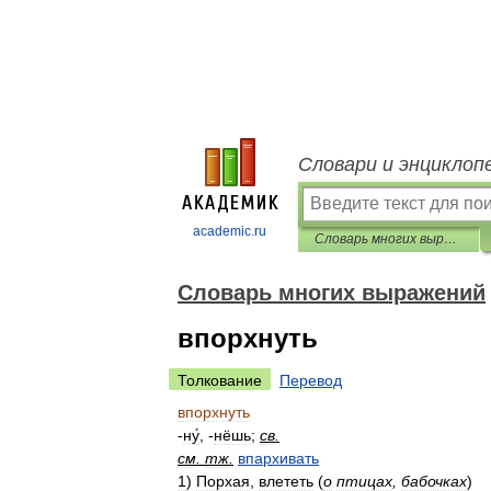
Словари и энциклоп
academic.ru
Словарь многих выражений
Словарь многих выражений
впорхнуть
Толкование
Перевод
впорхнуть
-
ну́
, -
нёшь
;
св
.
см
.
тж
.
впархивать
1
)
Порхая
,
влететь
(
о
птицах
,
бабочках
)