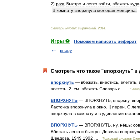
2
)
разг
.
Быстро
и
легко
войти
,
вбежать
куда
В
комнату
впорхнула
молодая
женщина
.
Словарь
многих
выражений
.
2014
.
Игры ⚽
Поможем написать реферат
впору
Смотреть что такое "впорхнуть" в 
впорхнуть
— вбежать, внестись, влететь, 
влететь. 2. см. вбежать Словарь с …
Слова
ВПОРХНУТЬ
— ВПОРХНУТЬ, впорхну, впорхн
Ласточка впорхнула в окно. || перен. С ле
впорхнула в комнату и в удивлении оста
ВПОРХНУТЬ
— ВПОРХНУТЬ, ну, нёшь; совер
Вбежать легко и быстро. Девочка впорхнул
Шведова. 1949 1992 …
Толковый словарь Оже