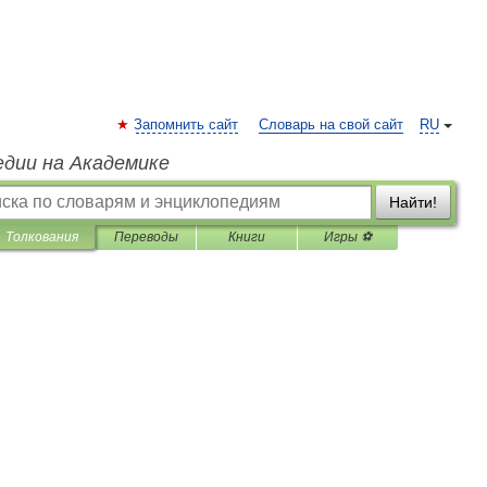
Запомнить сайт
Словарь на свой сайт
RU
едии на Академике
Найти!
Толкования
Переводы
Книги
Игры ⚽