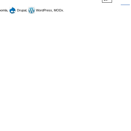
omla,
Drupal,
WordPress, MODx.